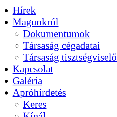
Hírek
Magunkról
Dokumentumok
Társaság cégadatai
Társaság tisztségviselő
Kapcsolat
Galéria
Apróhirdetés
Keres
Kínál