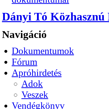
Dányi Tó Közhasznú N
Navigáció
Dokumentumok
Fórum
Apróhirdetés
Adok
Veszek
Vendégkönyv