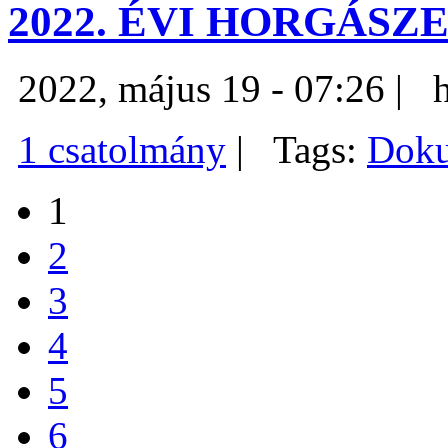
2022. ÉVI HORGÁS
2022, május 19 - 07:26 |
h
1 csatolmány
|
Tags:
Dok
1
2
3
4
5
6