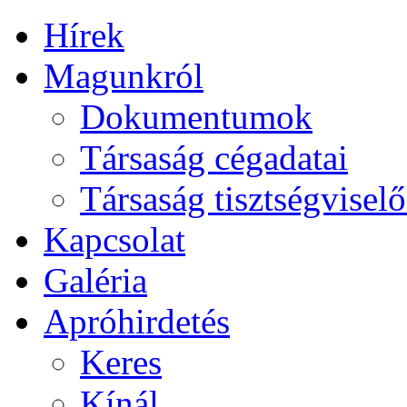
Hírek
Magunkról
Dokumentumok
Társaság cégadatai
Társaság tisztségviselő
Kapcsolat
Galéria
Apróhirdetés
Keres
Kínál