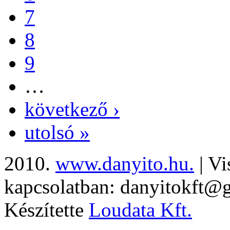
7
8
9
…
következő ›
utolsó »
2010.
www.danyito.hu.
| Vi
kapcsolatban: danyitokft@
Készítette
Loudata Kft.