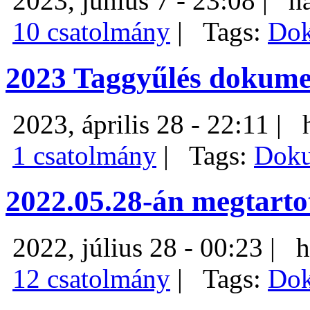
2023, június 7 - 23:08 |
h
10 csatolmány
|
Tags:
Do
2023 Taggyűlés dokum
2023, április 28 - 22:11 |
1 csatolmány
|
Tags:
Dok
2022.05.28-án megtart
2022, július 28 - 00:23 |
h
12 csatolmány
|
Tags:
Do