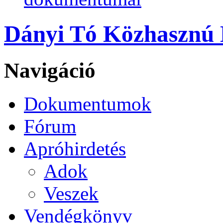
Dányi Tó Közhasznú N
Navigáció
Dokumentumok
Fórum
Apróhirdetés
Adok
Veszek
Vendégkönyv