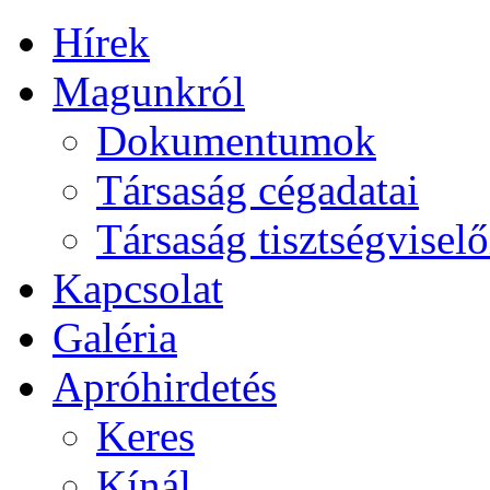
Hírek
Magunkról
Dokumentumok
Társaság cégadatai
Társaság tisztségviselő
Kapcsolat
Galéria
Apróhirdetés
Keres
Kínál