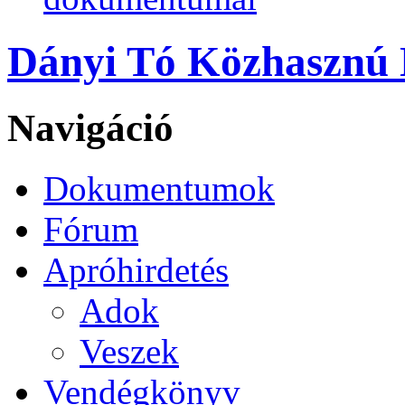
Dányi Tó Közhasznú N
Navigáció
Dokumentumok
Fórum
Apróhirdetés
Adok
Veszek
Vendégkönyv